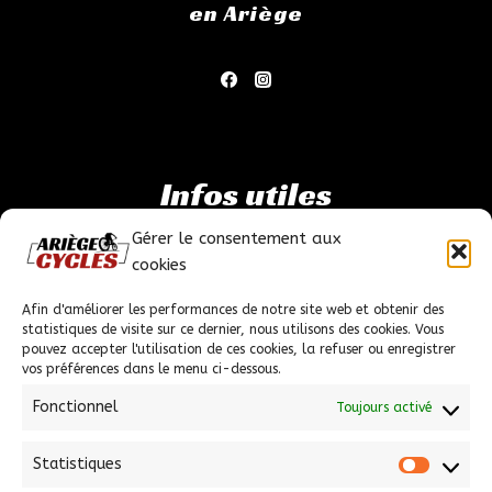
en Ariège
Infos utiles
Gérer le consentement aux
Mentions légales
cookies
Politique de confidentialité
Conditions générales de ventes
Afin d'améliorer les performances de notre site web et obtenir des
statistiques de visite sur ce dernier, nous utilisons des cookies. Vous
pouvez accepter l'utilisation de ces cookies, la refuser ou enregistrer
vos préférences dans le menu ci-dessous.
Fonctionnel
Toujours activé
Nous contacter
Statistiques
Statist
1 Chem. de la Châtaigneraie PROLONGEE, 09100