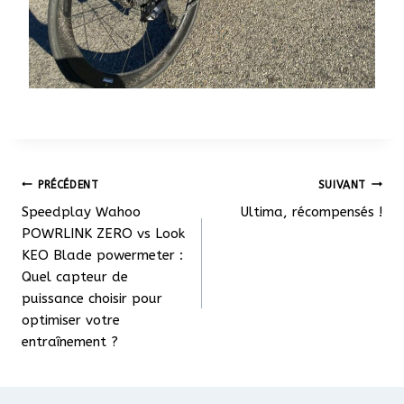
Navigation
PRÉCÉDENT
SUIVANT
Speedplay Wahoo
Ultima, récompensés !
de
POWRLINK ZERO vs Look
KEO Blade powermeter :
l’article
Quel capteur de
puissance choisir pour
optimiser votre
entraînement ?