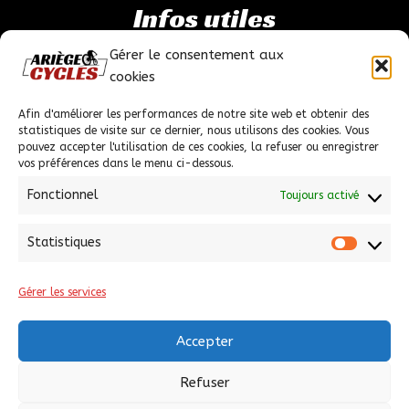
Infos utiles
Gérer le consentement aux
Mentions légales
cookies
Politique de confidentialité
Conditions générales de ventes
Afin d'améliorer les performances de notre site web et obtenir des
statistiques de visite sur ce dernier, nous utilisons des cookies. Vous
pouvez accepter l'utilisation de ces cookies, la refuser ou enregistrer
vos préférences dans le menu ci-dessous.
Fonctionnel
Toujours activé
Nous contacter
Statistiques
Statist
1 Chem. de la Châtaigneraie PROLONGEE, 09100
Pamiers
Gérer les services
05 61 67 38 44
Accepter
ariegecycles@hotmail.fr
Refuser