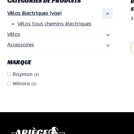
CATÉGORIES DE PRODUITS
R
S
Vélos électriques (vae)
3
Vélos tous chemins électriques
Vélos
Accessoires
C
MARQUE
p
Raymon
a
(2)
p
Winora
(2)
v
L
o
p
ê
c