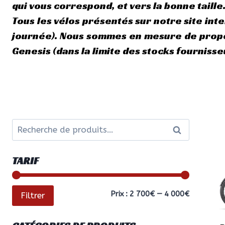
qui vous correspond, et vers la bonne taille
Tous les vélos présentés sur notre site in
journée). Nous sommes en mesure de propo
Genesis (dans la limite des stocks fournisseu
Recherche
Recherche
pour :
TARIF
Prix
Prix
Prix :
2 700€
—
4 000€
Filtrer
min
max