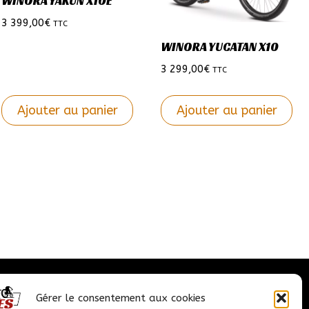
WINORA YAKUN X10E
3 399,00
€
TTC
WINORA YUCATAN X10
3 299,00
€
TTC
Ajouter au panier
Ajouter au panier
Ce
Ce
produit
produit
a
a
plusieurs
plusieurs
variations.
variations.
Les
Les
options
options
peuvent
peuvent
être
être
Nous contacter
Gérer le consentement aux cookies
choisies
choisies