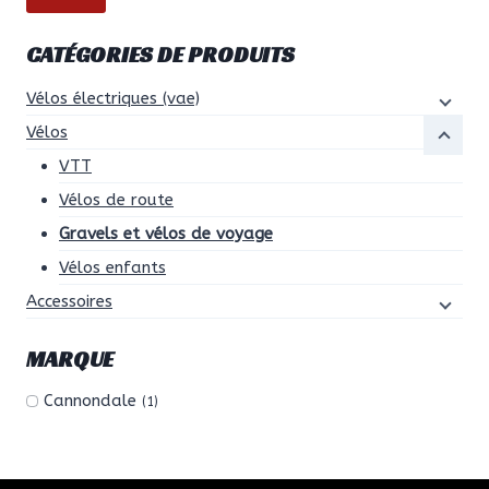
être
min
ma
choisies
CATÉGORIES DE PRODUITS
sur
la
Vélos électriques (vae)
page
Vélos
du
VTT
produit
Vélos de route
Gravels et vélos de voyage
Vélos enfants
Accessoires
MARQUE
Cannondale
(1)