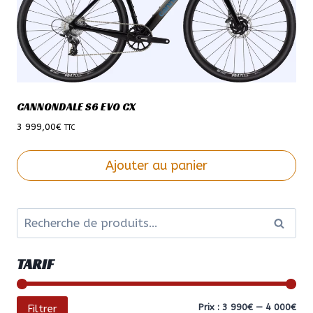
CANNONDALE S6 EVO CX
3 999,00
€
TTC
Ajouter au panier
Ce
produit
Recherche
a
Recher
pour :
plusieurs
variations.
TARIF
Les
options
peuvent
Prix
Prix
Prix :
3 990€
—
4 000€
Filtrer