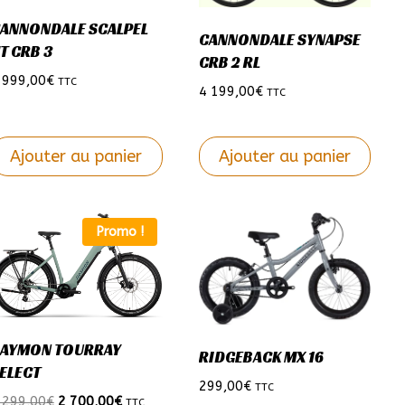
ptions
options
ANNONDALE SCALPEL
CANNONDALE SYNAPSE
euvent
peuvent
T CRB 3
CRB 2 RL
tre
être
 999,00
€
TTC
4 199,00
€
TTC
hoisies
choisies
ur
sur
a
la
Ajouter au panier
Ajouter au panier
age
page
e
Ce
u
du
roduit
produit
roduit
produit
Promo !
a
lusieurs
plusieurs
ariations.
variations.
es
Les
ptions
options
AYMON TOURRAY
RIDGEBACK MX 16
euvent
peuvent
ELECT
tre
être
299,00
€
TTC
Le
Le
 299,00
€
2 700,00
€
TTC