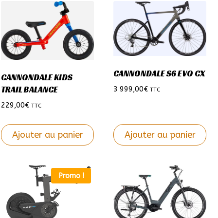
CANNONDALE S6 EVO CX
CANNONDALE KIDS
TRAIL BALANCE
3 999,00
€
TTC
229,00
€
TTC
Ajouter au panier
Ajouter au panier
Ce
Ce
produit
produit
Promo !
a
a
plusieurs
plusieurs
variations.
variations.
Les
Les