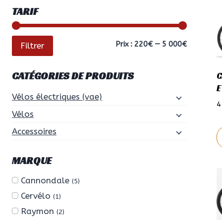
TARIF
Prix
Prix
Prix :
220€
—
5 000€
Filtrer
min
max
CATÉGORIES DE PRODUITS
C
E
Vélos électriques (vae)
4
Vélos
Accessoires
C
MARQUE
p
Cannondale
a
(5)
p
Cervélo
(1)
v
Raymon
(2)
L