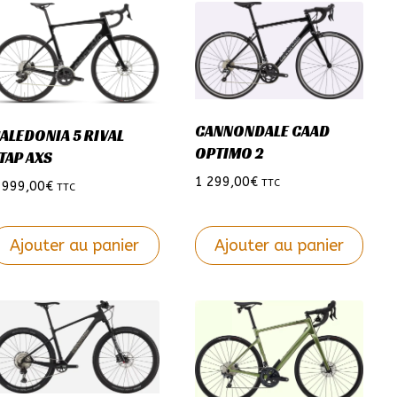
CANNONDALE CAAD
ALEDONIA 5 RIVAL
OPTIMO 2
TAP AXS
1 299,00
€
TTC
 999,00
€
TTC
Ajouter au panier
Ajouter au panier
e
Ce
roduit
produit
a
lusieurs
plusieurs
ariations.
variations.
es
Les