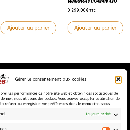
choisies
WINORA YUCATAN X10
sur
3 299,00
€
TTC
la
page
Ajouter au panier
Ajouter au panier
du
Ce
Ce
produit
produit
produit
a
a
plusieurs
plusieurs
variations.
variations.
Nous contacter
Les
Les
Gérer le consentement aux cookies
options
options
peuvent
peuvent
iorer les performances de notre site web et obtenir des statistiques de
1 Chem. de la Châtaigneraie PROLONGEE,
e dernier, nous utilisons des cookies. Vous pouvez accepter l'utilisation de
être
être
09100 Pamiers
, la refuser ou enregistrer vos préférences dans le menu ci-dessous.
choisies
choisies
nel
Toujours activé
05 61 67 38 44
sur
sur
la
la
ariegecycles@hotmail.fr
ques