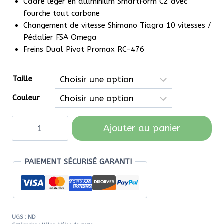
Cadre léger en aluminium SmartForm C2 avec
fourche tout carbone
Changement de vitesse Shimano Tiagra 10 vitesses /
Pédalier FSA Omega
Freins Dual Pivot Promax RC-476
Taille
Couleur
quantité
Ajouter au panier
de
CANNONDALE
CAAD
PAIEMENT SÉCURISÉ GARANTI
OPTIMO
2
UGS :
ND