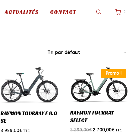
ACTUALITÉS
CONTACT
0
Promo !
RAYMON TOURRAY
RAYMON TOURRAY E 8.0
SELECT
SE
Le
Le
3 299,00
€
2 700,00
€
3 999,00
€
TTC
TTC