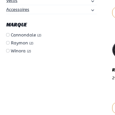
Vélos
Accessoires
C
MARQUE
p
Cannondale
a
(2)
p
Raymon
(2)
v
Winora
(2)
L
o
R
p
ê
2
c
s
l
p
d