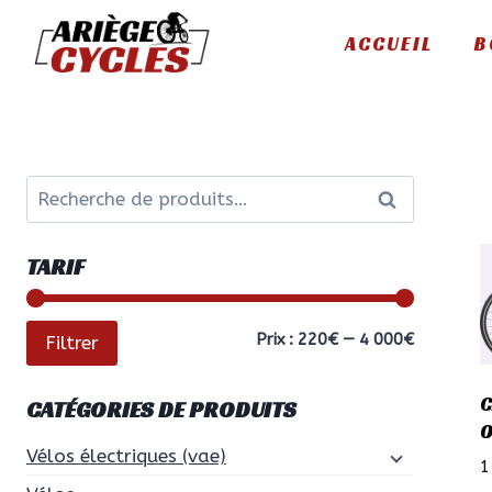
Aller
ACCUEIL
B
au
contenu
Recherche
Recherche
pour :
TARIF
Prix
Prix
Prix :
220€
—
4 000€
Filtrer
min
max
C
CATÉGORIES DE PRODUITS
O
Vélos électriques (vae)
1