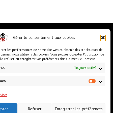
Ce
produit
produit
produit
a
plusieurs
variations.
Nous contacter
Les
Gérer le consentement aux cookies
options
peuvent
iorer les performances de notre site web et obtenir des statistiques de
1 Chem. de la Châtaigneraie PROLONGEE,
e dernier, nous utilisons des cookies. Vous pouvez accepter l'utilisation de
être
09100 Pamiers
, la refuser ou enregistrer vos préférences dans le menu ci-dessous.
choisies
nel
Toujours activé
05 61 67 38 44
sur
la
ariegecycles@hotmail.fr
ques
page
Statisti
du
rvices
produit
epter
Refuser
Enregistrer les préférences