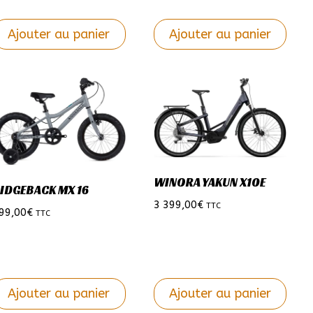
Ajouter au panier
Ajouter au panier
e
Ce
roduit
produit
a
lusieurs
plusieurs
ariations.
variations.
es
Les
ptions
options
WINORA YAKUN X10E
IDGEBACK MX 16
euvent
peuvent
3 399,00
€
TTC
tre
être
99,00
€
TTC
hoisies
choisies
ur
sur
a
la
age
page
Ajouter au panier
Ajouter au panier
u
du