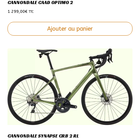
page
CANNONDALE CAAD OPTIMO 2
du
1 299,00
€
TTC
produit
Ajouter au panier
Ce
produit
a
plusieurs
variations.
Les
options
peuvent
être
choisies
sur
la
page
CANNONDALE SYNAPSE CRB 2 RL
du