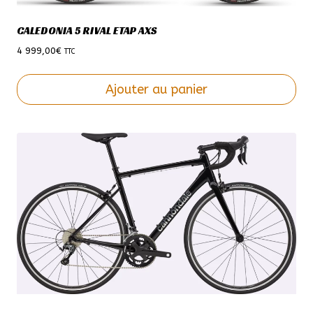
CALEDONIA 5 RIVAL ETAP AXS
4 999,00
€
TTC
Ajouter au panier
Ce
produit
a
plusieurs
variations.
Les
options
peuvent
être
choisies
sur
la