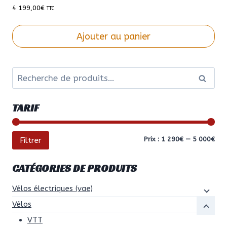
produit
4 199,00
€
TTC
Ajouter au panier
Ce
produit
Recherche
a
Recher
pour :
plusieurs
variations.
TARIF
Les
options
peuvent
Prix
Prix
Prix :
1 290€
—
5 000€
Filtrer
être
min
ma
choisies
CATÉGORIES DE PRODUITS
sur
la
Vélos électriques (vae)
page
Vélos
du
VTT
produit