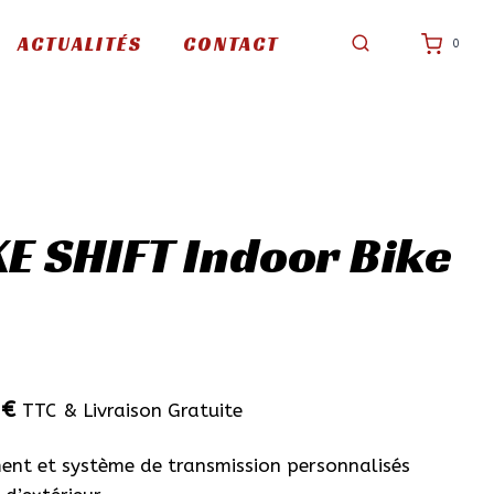
de
KICKR
ACTUALITÉS
CONTACT
0
BIKE
SHIFT
Indoor
Bike
Trainer
E SHIFT Indoor Bike
Le
0
€
TTC
& Livraison Gratuite
prix
ent et système de transmission personnalisés
actuel