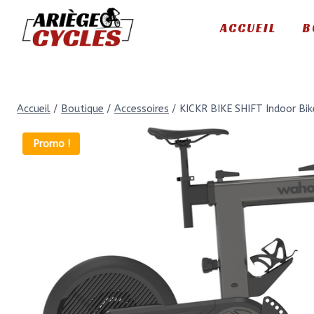
Aller
ACCUEIL
B
au
contenu
Accueil
/
Boutique
/
Accessoires
/
KICKR BIKE SHIFT Indoor Bik
Promo !