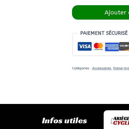
quantité
Ajouter 
de
KICKR
BIKE
PAIEMENT SÉCURISÉ
SHIFT
Indoor
Bike
Trainer
Catégories :
Accessoires
,
Home-tra
Infos utiles