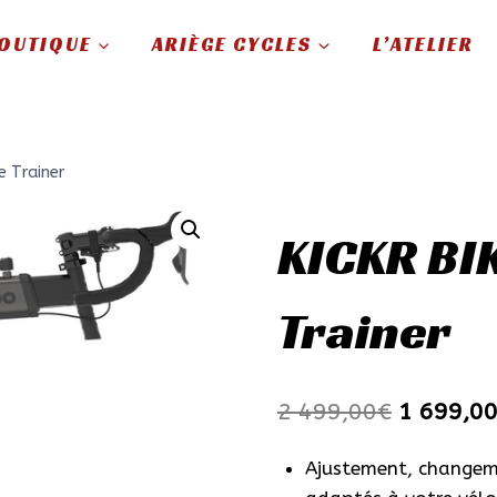
prix
prix
initial
actuel
OUTIQUE
ARIÈGE CYCLES
L’ATELIER
était :
est :
2
1
499,00€.
699,00€.
e Trainer
KICKR BIK
Trainer
Le
2 499,00
€
1 699,0
prix
Ajustement, changem
initial