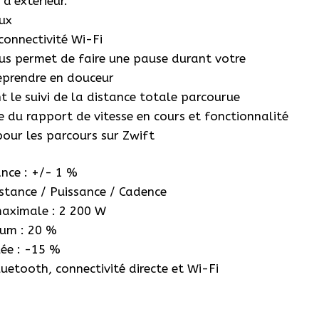
d’extérieur.
est :
eux
1
connectivité Wi-Fi
 permet de faire une pause durant votre
.
699,00€.
eprendre en douceur
le suivi de la distance totale parcourue
 du rapport de vitesse en cours et fonctionnalité
pour les parcours sur Zwift
ance : +/- 1 %
istance / Puissance / Cadence
maximale : 2 200 W
um : 20 %
ée : -15 %
etooth, connectivité directe et Wi-Fi