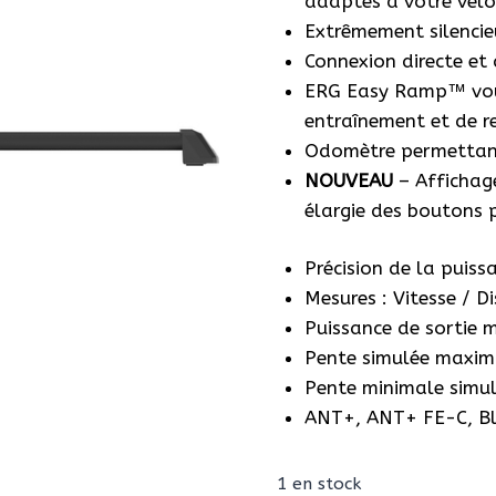
adaptés à votre vélo 
était :
Extrêmement silenci
2
Connexion directe et 
ERG Easy Ramp™ vous
499,00€
entraînement et de r
Odomètre permettant 
NOUVEAU
– Affichage
élargie des boutons 
Précision de la puiss
Mesures : Vitesse / D
Puissance de sortie 
Pente simulée maxim
Pente minimale simul
ANT+, ANT+ FE-C, Blu
1 en stock