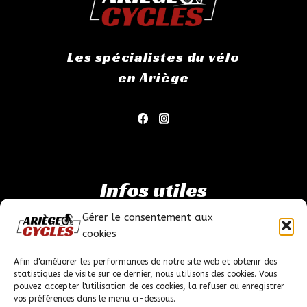
Les spécialistes du vélo
en Ariège
Infos utiles
Gérer le consentement aux
Mentions légales
cookies
Politique de confidentialité
Conditions générales de ventes
Afin d'améliorer les performances de notre site web et obtenir des
statistiques de visite sur ce dernier, nous utilisons des cookies. Vous
pouvez accepter l'utilisation de ces cookies, la refuser ou enregistrer
vos préférences dans le menu ci-dessous.