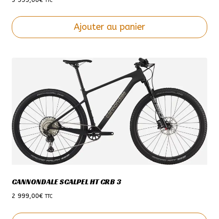
TTC
produit
Ajouter au panier
Ce
produit
a
plusieurs
variations.
Les
options
peuvent
être
choisies
sur
la
CANNONDALE SCALPEL HT CRB 3
page
du
2 999,00
€
TTC
produit