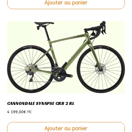
Ajouter au panier
Ce
produit
a
plusieurs
variations.
Les
options
peuvent
être
choisies
sur
la
page
CANNONDALE SYNAPSE CRB 2 RL
du
produit
4 199,00
€
TTC
Ajouter au panier