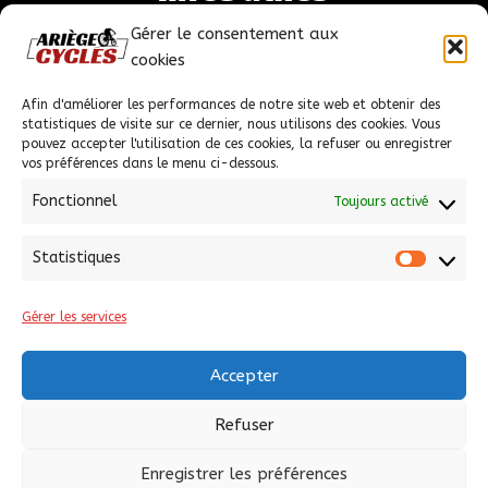
Gérer le consentement aux
Mentions légales
cookies
Politique de confidentialité
Conditions générales de ventes
Afin d'améliorer les performances de notre site web et obtenir des
statistiques de visite sur ce dernier, nous utilisons des cookies. Vous
pouvez accepter l'utilisation de ces cookies, la refuser ou enregistrer
vos préférences dans le menu ci-dessous.
Fonctionnel
Toujours activé
Nous contacter
Statistiques
Statist
1 Chem. de la Châtaigneraie PROLONGEE, 09100
Pamiers
Gérer les services
05 61 67 38 44
Accepter
ariegecycles@hotmail.fr
Refuser
Enregistrer les préférences