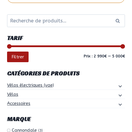
Ce
produit
Recherche
a
Recher
pour :
plusieurs
variations.
TARIF
Les
options
peuvent
Prix
Prix
Prix :
2 990€
—
5 000€
Filtrer
être
min
ma
choisies
CATÉGORIES DE PRODUITS
sur
la
Vélos électriques (vae)
page
Vélos
du
Accessoires
produit
MARQUE
Cannondale
(3)