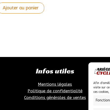
Ajouter au panier
e
roduit
lusieurs
ariations.
es
ptions
euvent
Infos utiles
tre
hoisies
ur
Afin d'amél
Mentions légales
visite sur c
a
Politique de confidentialité
ces cookies
age
Conditions générales de ventes
Fonction
u
roduit