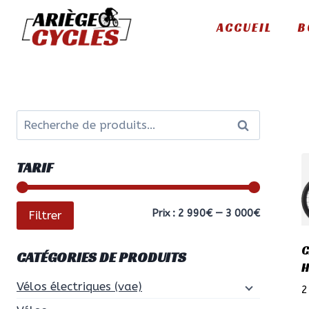
Aller
ACCUEIL
B
au
contenu
Recherche
Recherche
pour :
TARIF
Prix
Prix
Prix :
2 990€
—
3 000€
Filtrer
min
max
C
CATÉGORIES DE PRODUITS
H
Vélos électriques (vae)
2