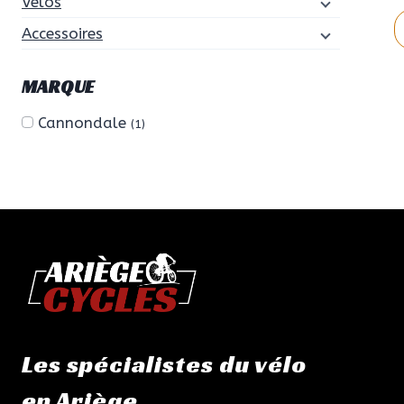
Vélos
Accessoires
C
MARQUE
p
a
Cannondale
(1)
p
v
L
o
p
ê
c
s
l
p
Les spécialistes du vélo
d
en Ariège
p