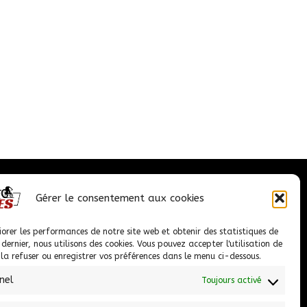
Nous contacter
Gérer le consentement aux cookies
iorer les performances de notre site web et obtenir des statistiques de
1 Chem. de la Châtaigneraie PROLONGEE,
e dernier, nous utilisons des cookies. Vous pouvez accepter l'utilisation de
09100 Pamiers
, la refuser ou enregistrer vos préférences dans le menu ci-dessous.
nel
Toujours activé
05 61 67 38 44